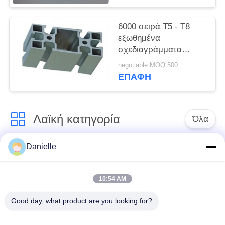
6000 σειρά T5 - T8
εξωθημένα
σχεδιαγράμματα
αργιλίου για τα έπιπλα
negotiable MOQ:500
παραθύρων
ΕΠΑΦΉ
Λαϊκή κατηγορία
Όλα
Danielle
Αλουμινίου
Χύτευσης αλουμινίου
νεροχύτες
Die
θερμότητας
10:54 AM
Good day, what product are you looking for?
cnc αργιλίου
Γυρισμένα CNC μέρη
κατεργασία