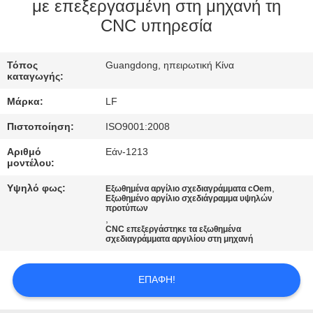
ΕΡΓΟΣΤΑΣΊΟΥ
με επεξεργασμένη στη μηχανή τη
CNC υπηρεσία
ΈΛΕΓΧΟΣ
Τόπος
Guangdong, ηπειρωτική Κίνα
ΠΟΙΌΤΗΤΑΣ
καταγωγής:
Μάρκα:
LF
ΕΠΙΚΟΙΝΩΝΉΣΤΕ
Πιστοποίηση:
ISO9001:2008
ΜΑΖΊ
Αριθμό
Εάν-1213
ΜΑΣ
μοντέλου:
Υψηλό φως:
,
Εξωθημένα αργίλιο σχεδιαγράμματα cOem
Εξωθημένο αργίλιο σχεδιάγραμμα υψηλών
ΖΗΤΉΣΤΕ
προτύπων
,
ΜΙΑ
CNC επεξεργάστηκε τα εξωθημένα
σχεδιαγράμματα αργιλίου στη μηχανή
ΠΡΟΣΦΟΡΆ
ΕΠΑΦΉ!
SITEMAP