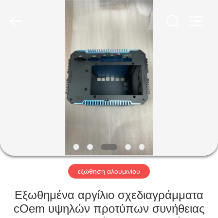
2026
LiFong(HK)
Industrial
Co.,Limited.
All
Rights
Reserved.
ΣΠΊΤΙ
ΠΡΟΪΌΝΤΑ
ΒΊΝΤΕΟ
ΣΧΕΤΙΚΆ
ΜΕ
ΕΜΆΣ
εξώθηση αλουμινίου
Εξωθημένα αργίλιο σχεδιαγράμματα
ΕΠΙΣΚΕΨΉ
cOem υψηλών προτύπων συνήθειας