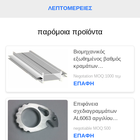
ΛΕΠΤΟΜΈΡΕΙΕΣ
PRIVACY
POLICY
παρόμοια προϊόντα
Βιομηχανικός
εξωθημένος βαθμός
κραμάτων
επεξεργασιών
Negotation MOQ:1000 τεμ
επιφάνειας αργιλίου
ΕΠΑΦΉ
προσαρμοσμένος
σχεδιαγράμματα
Επιφάνεια
σχεδιαγραμμάτων
AL6063 αργιλίου
κρασιού εξωθημένη
negotiable MOQ:500
ανοιχτήρι T5
ΕΠΑΦΉ