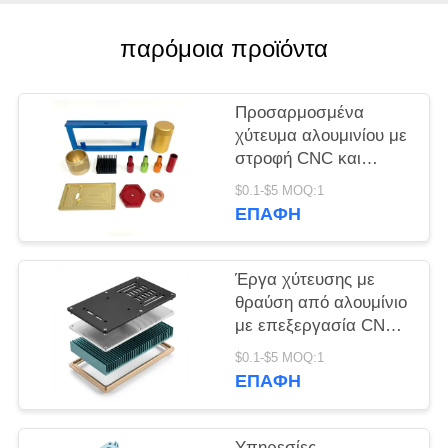
PRIVACY
παρόμοια προϊόντα
POLICY
Προσαρμοσμένα
χύτευμα αλουμινίου με
στροφή CNC και
λεπτομερή
$0.1-$5 MOQ:1
επεξεργασία για την
ΕΠΑΦΉ
κατασκευή μεταλλικών
εξαρτημάτων
ακριβείας
Έργα χύτευσης με
θραύση από αλουμίνιο
με επεξεργασία CNC
και επεξεργασία
$0.1-$5 MOQ:1
λεπτομέρειας που
ΕΠΑΦΉ
παρέχουν κατασκευή
μεταλλικών
εξαρτημάτων
Υπηρεσίες