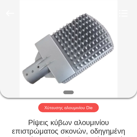
2026
LiFong(HK)
Industrial
Co.,Limited.
All
Rights
Reserved.
ΣΠΊΤΙ
ΠΡΟΪΌΝΤΑ
ΒΊΝΤΕΟ
ΣΧΕΤΙΚΆ
ΜΕ
ΕΜΆΣ
Χύτευσης αλουμινίου Die
Ρίψεις κύβων αλουμινίου
ΕΠΙΣΚΕΨΉ
επιστρώματος σκονών, οδηγημένη