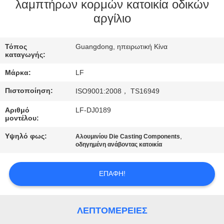
ΕΡΓΟΣΤΑΣΊΟΥ
λαμπτήρων κορμών κατοικία οδικών
αργίλιο
ΈΛΕΓΧΟΣ
Τόπος
Guangdong, ηπειρωτική Κίνα
ΠΟΙΌΤΗΤΑΣ
καταγωγής:
Μάρκα:
LF
ΕΠΙΚΟΙΝΩΝΉΣΤΕ
Πιστοποίηση:
ISO9001:2008， TS16949
ΜΑΖΊ
Αριθμό
LF-DJ0189
ΜΑΣ
μοντέλου:
Υψηλό φως:
,
Αλουμινίου Die Casting Components
ΖΗΤΉΣΤΕ
οδηγημένη ανάβοντας κατοικία
ΜΙΑ
ΕΠΑΦΉ!
ΠΡΟΣΦΟΡΆ
SITEMAP
ΛΕΠΤΟΜΈΡΕΙΕΣ