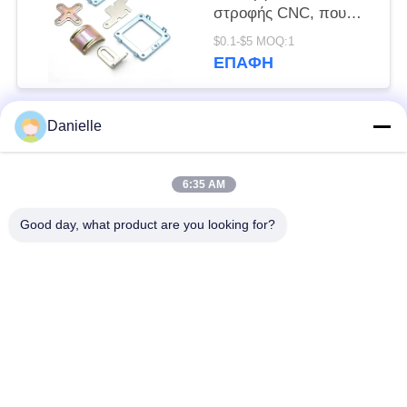
στροφής CNC, που
παρέχουν μεταλλικά
$0.1-$5 MOQ:1
εξαρτήματα υψηλής
ΕΠΑΦΉ
ακρίβειας με
λεπτομερή κατασκευή
και επιδόσεις
Danielle
Λαϊκή κατηγορία
Όλα
6:35 AM
Αλουμινίου
Χύτευσης αλουμινίου
νεροχύτες
Good day, what product are you looking for?
Die
θερμότητας
cnc αργιλίου
Γυρισμένα CNC μέρη
κατεργασία
Πιάτο υδρόψυξης
Αποφυγή Heatsink