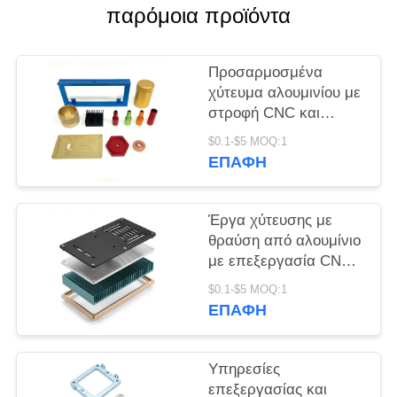
παρόμοια προϊόντα
PRIVACY
POLICY
Προσαρμοσμένα
χύτευμα αλουμινίου με
στροφή CNC και
λεπτομερή
$0.1-$5 MOQ:1
επεξεργασία για την
ΕΠΑΦΉ
κατασκευή μεταλλικών
εξαρτημάτων
ακριβείας
Έργα χύτευσης με
θραύση από αλουμίνιο
με επεξεργασία CNC
και επεξεργασία
$0.1-$5 MOQ:1
λεπτομέρειας που
ΕΠΑΦΉ
παρέχουν κατασκευή
μεταλλικών
εξαρτημάτων
Υπηρεσίες
ακριβείας
επεξεργασίας και