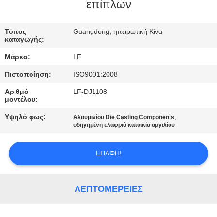
ΕΡΓΟΣΤΑΣΊΟΥ
επίπλων
ΈΛΕΓΧΟΣ
Τόπος
Guangdong, ηπειρωτική Κίνα
καταγωγής:
ΠΟΙΌΤΗΤΑΣ
Μάρκα:
LF
Πιστοποίηση:
ISO9001:2008
ΕΠΙΚΟΙΝΩΝΉΣΤΕ
Αριθμό
LF-DJ1108
ΜΑΖΊ
μοντέλου:
ΜΑΣ
Υψηλό φως:
,
Αλουμινίου Die Casting Components
οδηγημένη ελαφριά κατοικία αργιλίου
ΖΗΤΉΣΤΕ
ΕΠΑΦΉ!
ΜΙΑ
ΠΡΟΣΦΟΡΆ
ΛΕΠΤΟΜΈΡΕΙΕΣ
SITEMAP