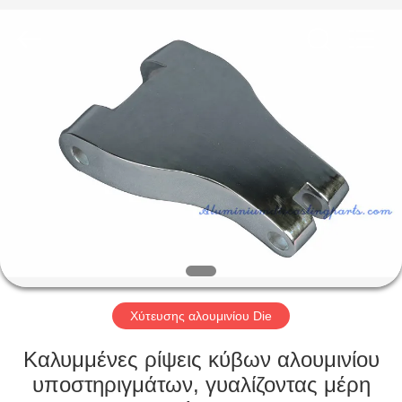
2026
LiFong(HK)
Industrial
Co.,Limited.
All
Rights
Reserved.
ΣΠΊΤΙ
ΠΡΟΪΌΝΤΑ
ΒΊΝΤΕΟ
ΣΧΕΤΙΚΆ
ΜΕ
ΕΜΆΣ
Χύτευσης αλουμινίου Die
Καλυμμένες ρίψεις κύβων αλουμινίου
ΕΠΙΣΚΕΨΉ
υποστηριγμάτων, γυαλίζοντας μέρη