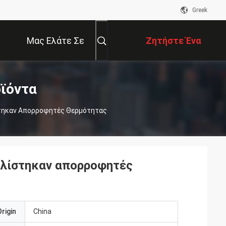
Greek
Μας Ελάτε Σε
Ζητήστε Ένα
Επαφή Με
Απόσπασμα
ϊόντα
στηκαν Απορροφητές Θερμότητας
υλίστηκαν απορροφητές
rigin
China