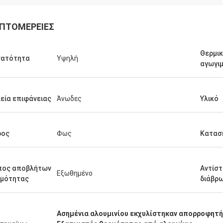
ΠΤΟΜΈΡΕΙΕΣ
rt
Θερμι
νατότητα
Υψηλή
Sjak
αγωγι
 την υπηρεσία
είχνουν
Αυτός ισχύει εμείς απολαμβάνει
ν στην
επιχειρήσεις με σας.
εία επιφάνειας
Άνωδες
Υλικό
ρος
Φως
Κατασ
πος αποβλήτων
Αντίστ
Εξωθημένο
ρμότητας
διάβρ
Ασημένια αλουμινίου εκχυλίστηκαν απορροφητ