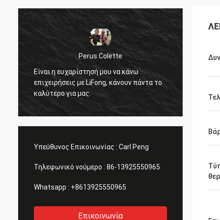
ΛΕ
Robin Seife
Perus Colette
Δυ
Συμπαθώ τα προϊόντα και
ευχαρίστησή μου να κάνω
παρεχόμενα από LiFong. Δ
σεις με LiFong, κάνουν πάντα το
πραγματικά το ενδιαφέρο
 για μας.
Τελ
εκτίμηση.
Βά
Υπεύθυνος Επικοινωνίας :
Carl Peng
Τύ
Τηλεφωνικό νούμερο :
86-13925550965
θε
Whatsapp :
+8613925550965
Επικοινωνία