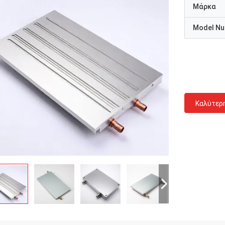
Μάρκα
Model N
Καλύτερ