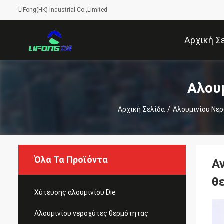
LiFong(HK) Industrial Co.,Limited
Αρχική Σ
Αλου
Αρχική Σελίδα
/
Αλουμινίου Νε
Όλα Τα Προϊόντα
Α
θ
Χύτευσης αλουμινίου Die
Αλουμινίου νεροχύτες θερμότητας