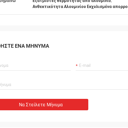
σημαίνω
Εξατμιστές θερμότητας από αλουμίνιο
,
Ανθεκτικότητα Αλουμινίου Εκχυλισμένα απορρ
ΉΣΤΕ ΈΝΑ ΜΉΝΥΜΑ
Να Στείλετε Μήνυμα