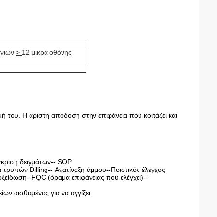
ινιών
>
12 μικρά
οθόνης
ή του. Η άριστη απόδοση στην επιφάνεια που κοιτάζει και
γκριση δειγμάτων-- SOP
ρυπών Dilling-- Ανατίναξη άμμου--Ποιοτικός έλεγχος
 οξείδωση--FQC (όραμα επιφάνειας που ελέγχει)--
ίων αισθαμένος για να αγγίξει.