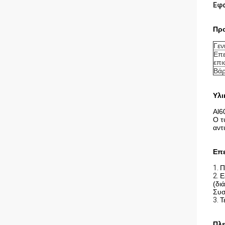
Εφ
Πρ
Γεν
Επε
επι
Βάρ
Υλι
Al6
Ο τ
αντ
Επε
1.
Π
2.
Ε
(δι
Συσ
3.
Τ
Πλε