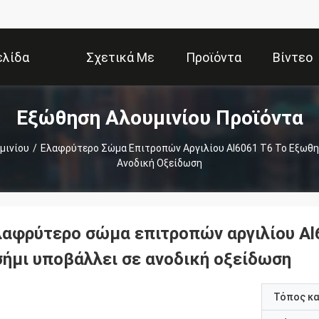
ελίδα
Σχετικά Με
Προϊόντα
Βίντεο
Εξώθηση Αλουμινίου Προϊόντα
Εμάς
μινίου
/
Ελαφρύτερο Σώμα Επιτροπών Αργιλίου Al6061 T6 Το Εξωθη
Ανοδική Οξείδωση
λαφρύτερο σώμα επιτροπών αργιλίου Al
σήμι υποβάλλει σε ανοδική οξείδωση
Τόπος κ