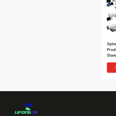
Opti
Prod
Stam
Profi