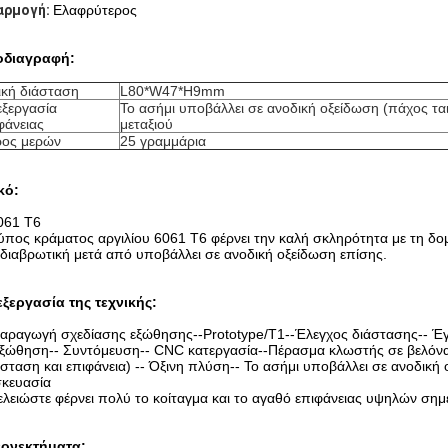
αρμογή:
Ελαφρύτερος
οδιαγραφή:
ική διάσταση
L80*W47*H9mm
ξεργασία
Το ασήμι υποβάλλει σε ανοδική οξείδωση (πάχος τα
φάνειας
μεταξιού
ος μερών
25 γραμμάρια
κό:
061 T6
ύπος κράματος αργιλίου 6061 T6 φέρνει την καλή σκληρότητα με τη δομ
ιδιαβρωτική μετά από υποβάλλει σε ανοδική οξείδωση επίσης.
ξεργασία της τεχνικής
:
αραγωγή σχεδίασης εξώθησης--Prototype/T1--Έλεγχος διάστασης-- Έ
ξώθηση-- Συντόμευση-- CNC κατεργασία--Πέρασμα κλωστής σε βελόνα τ
άσταση και επιφάνεια) -- Όξινη πλύση-- Το ασήμι υποβάλλει σε ανοδική
κευασία
ελειώστε φέρνει πολύ το κοίταγμα και το αγαθό επιφάνειας υψηλών σημε
ονεκτήματα: