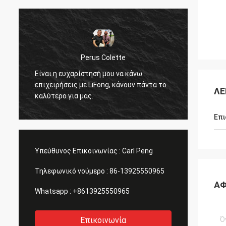
Perus Colette
Συμπαθ
Είναι η ευχαρίστησή μου να κάνω
παρεχό
επιχειρήσεις με LiFong, κάνουν πάντα το
ΛΕ
πραγμα
καλύτερο για μας.
εκτίμη
Επι
Υπεύθυνος Επικοινωνίας :
Carl Peng
Τηλεφωνικό νούμερο :
86-13925550965
ΑΦ
Whatsapp :
+8613925550965
Επικοινωνία