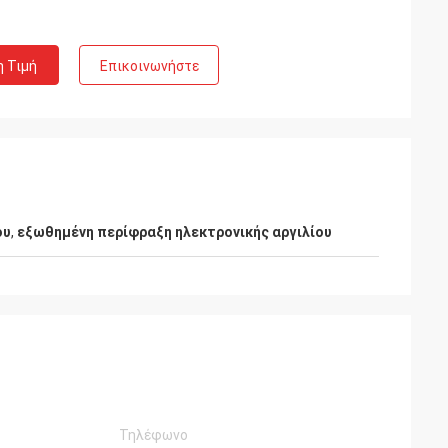
η Τιμή
Επικοινωνήστε
Έλος του Kelly
λαμβάνει
Το LiFong είναι ένας από τους
επιθυμητούς προμηθευτές μας στην Κίνα
ου
,
εξωθημένη περίφραξη ηλεκτρονικής αργιλίου