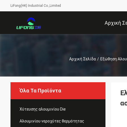
LiFong(HK) Industrial Co.,Limited
Αρχική Σ
Αρχική Σελίδα
/
Εξώθηση Αλου
Όλα Τα Προϊόντα
Ε
α
Χύτευσης αλουμινίου Die
Αλουμινίου νεροχύτες θερμότητας