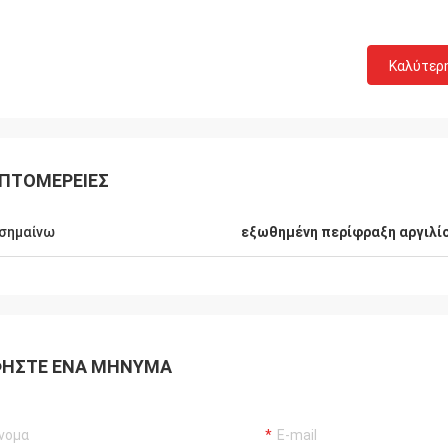
Καλύτερ
Robin Seifert
Sjak
ώ τα προϊόντα και την υπηρεσία
μενα από LiFong. Δείχνουν
Αυτός ισχύει εμείς απο
ΠΤΟΜΈΡΕΙΕΣ
τικά το ενδιαφέρον στην
επιχειρήσεις με σας.
ση.
σημαίνω
εξωθημένη περίφραξη αργιλί
ΉΣΤΕ ΈΝΑ ΜΉΝΥΜΑ