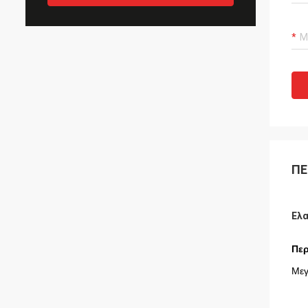
ΠΕ
Ελα
Περ
Μεγ