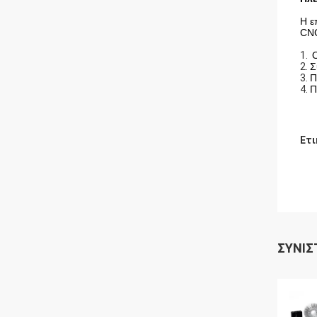
Η ε
CNC
1.
Ο
2.
Σ
3.
Π
4.
Π
Ετι
ΣΥΝΙΣ