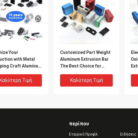
mize Your
Customized Part Weight
Ele
uction with Metal
Aluminum Extrusion Bar
Oxi
ping Craft Aluminum
The Best Choice for
Ext
le Extrusion
Strong Extruded
Thi
Aluminum Profiles
Ext
Καλύτερη Τιμή
Καλύτερη Τιμή
Pro
περίπου
Εταιρικό Προφίλ
Ειδήσεις