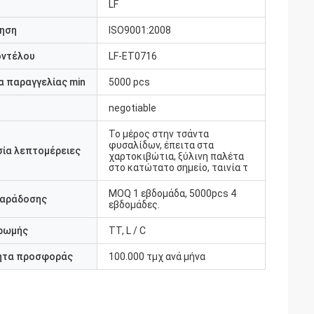
LF
ηση
ISO9001:2008
οντέλου
LF-ET0716
 παραγγελίας min
5000 pcs
negotiable
Το μέρος στην τσάντα
φυσαλίδων, έπειτα στα
ία λεπτομέρειες
χαρτοκιβώτια, ξύλινη παλέτα
στο κατώτατο σημείο, ταινία τ
MOQ 1 εβδομάδα, 5000pcs 4
παράδοσης
εβδομάδες.
ρωμής
TT, L / C
ητα προσφοράς
100.000 τμχ ανά μήνα