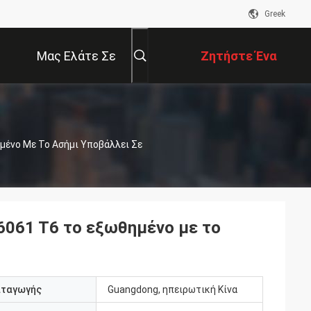
Greek
Μας Ελάτε Σε
Ζητήστε Ένα
Επαφή Με
Απόσπασμα
μένο Με Το Ασήμι Υποβάλλει Σε
6061 T6 το εξωθημένο με το
αταγωγής
Guangdong, ηπειρωτική Κίνα